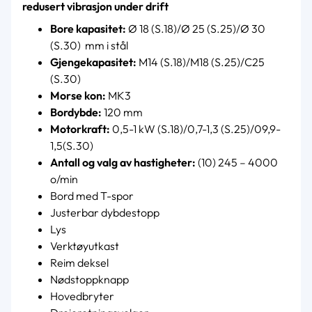
redusert vibrasjon under drift
Bore kapasitet:
Ø 18 (S.18)/Ø 25 (S.25)/Ø 30
(S.30) mm i stål
Gjengekapasitet:
M14 (S.18)/M18 (S.25)/C25
(S.30)
Morse kon:
MK3
Bordybde:
120 mm
Motorkraft:
0,5-1 kW (S.18)/0,7-1,3 (S.25)/09,9-
1,5(S.30)
Antall og valg av hastigheter:
(10) 245 – 4000
o/min
Bord med T-spor
Justerbar dybdestopp
Lys
Verktøyutkast
Reim deksel
Nødstoppknapp
Hovedbryter