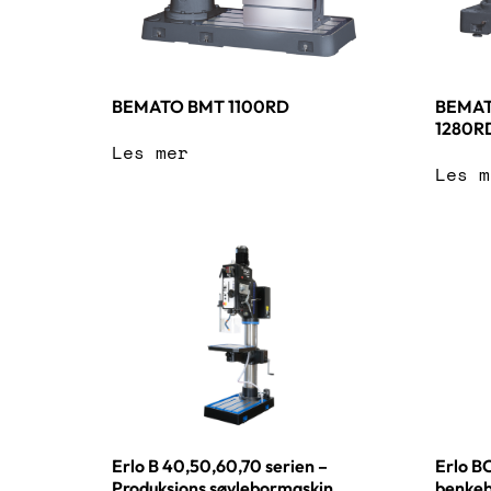
BEMATO BMT 1100RD
BEMA
1280R
Les mer
Les m
Erlo B 40,50,60,70 serien –
Erlo BC
Produksjons søylebormaskin
benkeb