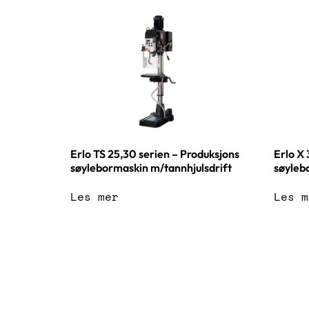
Erlo TS 25,30 serien – Produksjons
Erlo X 
søylebormaskin m/tannhjulsdrift
søyleb
Les mer
Les m