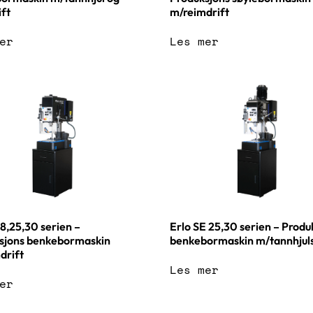
m/reimdrift
ift
Les mer
er
18,25,30 serien –
Erlo SE 25,30 serien – Produ
sjons benkebormaskin
benkebormaskin m/tannhjuls
drift
Les mer
er