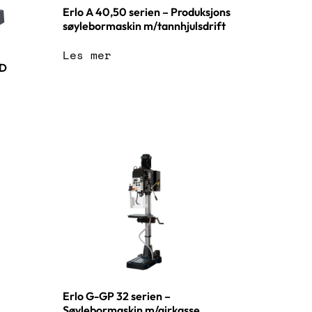
Erlo A 40,50 serien – Produksjons
søylebormaskin m/tannhjulsdrift
Les mer
RD
Erlo G-GP 32 serien –
Søylebormaskin m/girkasse