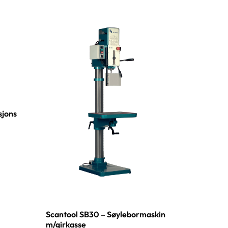
sjons
Scantool SB30 – Søylebormaskin
m/girkasse