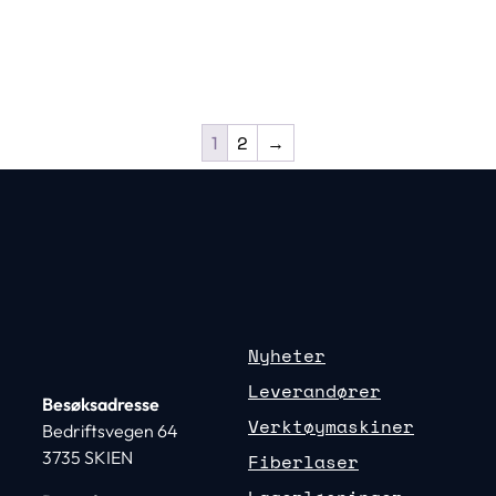
2
→
1
Nyheter
Leverandører
Besøksadresse
Verktøymaskiner
Bedriftsvegen 64
3735 SKIEN
Fiberlaser