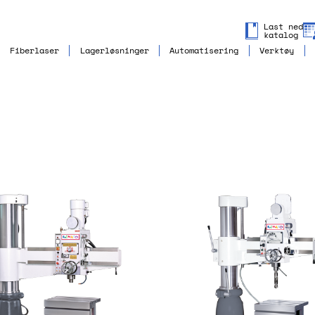
Last ned
katalog
Fiberlaser
Lagerløsninger
Automatisering
Verktøy