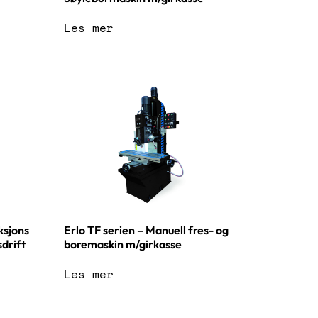
Les mer
ksjons
Erlo TF serien – Manuell fres- og
drift
boremaskin m/girkasse
Les mer