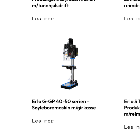
m/tannhjulsdrift
reimdr
Les mer
Les m
Erlo G-GP 40-50 serien –
Erlo S 
Søyleboremaskin m/girkasse
Produk
m/reim
Les mer
Les m