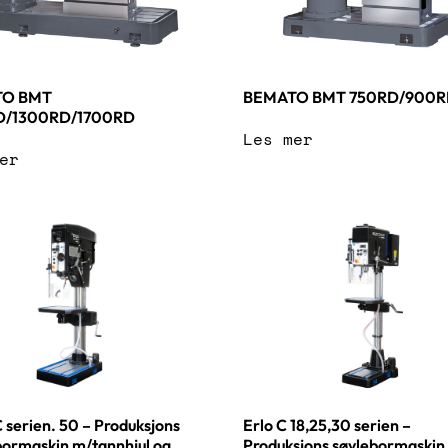
TO BMT
BEMATO BMT 750RD/900
D/1300RD/1700RD
Les mer
er
Erlo C 18,25,30 serien –
 serien. 50 – Produksjons
Produksjons søylebormaskin
ormaskin m/tannhjul og