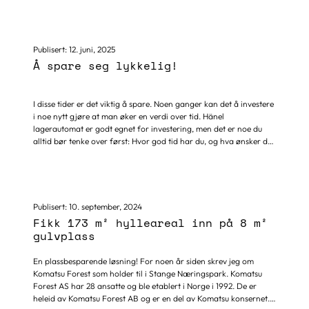
Systemet kan bygges som en frittstående enhet eller settes
sammen med flere Lean-lifts side og side, over flere etasjer – helt
etter behov. Den er brukervennlig og enkel å bygge ut over tid.
Den utnytter all tilgjengelig plass fra gulv til tak....
Publisert:
12. juni, 2025
Å spare seg lykkelig!
I disse tider er det viktig å spare. Noen ganger kan det å investere
i noe nytt gjøre at man øker en verdi over tid. Hänel
lagerautomat er godt egnet for investering, men det er noe du
alltid bør tenke over først: Hvor god tid har du, og hva ønsker du
å oppnå. Å ha et klart mål vil hjelpe deg å finne ut av om
investering i en lagerautomat er noe som passer for din bedrift.
Publisert:
10. september, 2024
Fikk 173 m² hylleareal inn på 8 m²
gulvplass
En plassbesparende løsning! For noen år siden skrev jeg om
Komatsu Forest som holder til i Stange Næringspark. Komatsu
Forest AS har 28 ansatte og ble etablert i Norge i 1992. De er
heleid av Komatsu Forest AB og er en del av Komatsu konsernet.