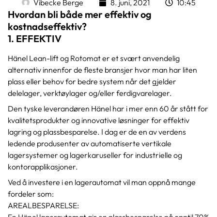
Vibecke Berge
8. juni, 2021
10:45
Hvordan bli både mer effektiv og
kostnadseffektiv?
1. EFFEKTIV
Hänel Lean-lift og Rotomat er et svært anvendelig
alternativ innenfor de fleste bransjer hvor man har liten
plass eller behov for bedre system når det gjelder
delelager, verktøylager og/eller ferdigvarelager.
Den tyske leverandøren Hänel har i mer enn 60 år stått for
kvalitetsprodukter og innovative løsninger for effektiv
lagring og plassbesparelse. I dag er de en av verdens
ledende produsenter av automatiserte vertikale
lagersystemer og lagerkaruseller for industrielle og
kontorapplikasjoner.
Ved å investere i en lagerautomat vil man oppnå mange
fordeler som:
AREALBESPARELSE: