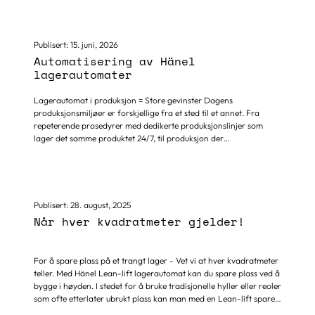
utfordringer?
Publisert:
15. juni, 2026
Automatisering av Hänel
lagerautomater
Lagerautomat i produksjon = Store gevinster Dagens
produksjonsmiljøer er forskjellige fra et sted til et annet. Fra
repeterende prosedyrer med dedikerte produksjonslinjer som
lager det samme produktet 24/7, til produksjon der
arbeidsintensive operasjoner i noen tilfeller erstattes med
maskiner og utstyr. Jo mer repeterende produksjonsprosess, desto
mer effektivt er et automatisert miljø og behovet for spesialiserte
maskiner og roboter.
Publisert:
28. august, 2025
Når hver kvadratmeter gjelder!
For å spare plass på et trangt lager - Vet vi at hver kvadratmeter
teller. Med Hänel Lean-lift lagerautomat kan du spare plass ved å
bygge i høyden. I stedet for å bruke tradisjonelle hyller eller reoler
som ofte etterlater ubrukt plass kan man med en Lean-lift spare
hele 60% gulvareal – uten å gå på kompromiss av kapasiteten.