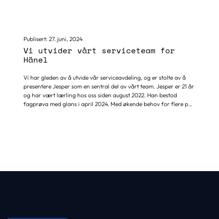
Komatsu er en av verdens ledende produsenter av skogs,
entreprenør, gruve og anleggsmaskiner og har kontorer over hele
verden. Hovedkontoret ligger i Umeå i Sverige. Komatsu Forest i
Stange driver med salg og service på skogsmaskiner.
Publisert:
27. juni, 2024
Vi utvider vårt serviceteam for
Hänel
Vi har gleden av å utvide vår serviceavdeling, og er stolte av å
presentere Jesper som en sentral del av vårt team. Jesper er 21 år
og har vært lærling hos oss siden august 2022. Han bestod
fagprøva med glans i april 2024. Med økende behov for flere på
service for Hänel lagerautomater , var Jesper den perfekte
kandidaten. Hans evne til å takle nye og komplekse oppgaver
med pågangsmot og dyktighet gjør ham til en uvurderlig ressurs
for oss. Av utdannelse har han gått 1 år grunnkurs elektro på
Skogmo vgs, videre falt valget på Automatiker linjen. Jesper har...