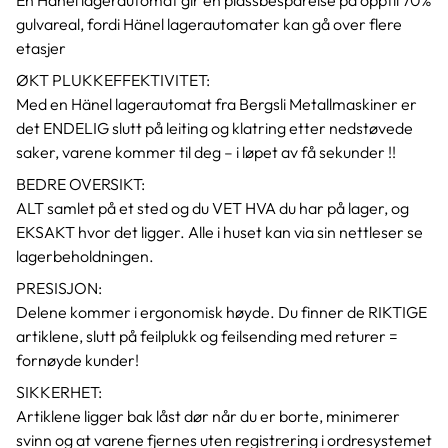
En Hänel lagerautomat gir en plassbesparelse på opptil 70%
gulvareal, fordi Hänel lagerautomater kan gå over flere
etasjer
ØKT PLUKKEFFEKTIVITET:
Med en Hänel lagerautomat fra Bergsli Metallmaskiner er
det ENDELIG slutt på leiting og klatring etter nedstøvede
saker, varene kommer til deg – i løpet av få sekunder !!
BEDRE OVERSIKT:
ALT samlet på et sted og du VET HVA du har på lager, og
EKSAKT hvor det ligger. Alle i huset kan via sin nettleser se
lagerbeholdningen.
PRESISJON:
Delene kommer i ergonomisk høyde. Du finner de RIKTIGE
artiklene, slutt på feilplukk og feilsending med returer =
fornøyde kunder!
SIKKERHET:
Artiklene ligger bak låst dør når du er borte, minimerer
svinn og at varene fjernes uten registrering i ordresystemet