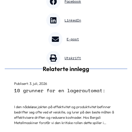
Facebook
LinkedIn
E-post
Utskrift
Relaterte innlegg
Publisert:
3. juli, 2026
10 grunner for en lagerautomat:
I den nådeløse jakten på effektivitet og produktivitet befinner
bedrifter seg ofte ved et veiskille, og lurer på den beste måten å
effektivisere driften og redusere kostnader. Hos Bergsli
Metallmaskiner forstår vi den kritiske rollen dette spiller i
lagerdrift. Sliter lageret ditt med ineffektivitet og drifts