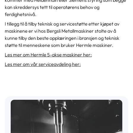
kommer med Heidenhain eller Siemens styring som begge
kan skreddersys tett til operatørens behov og
ferdighetsnivå.
I tillegg til å tilby teknisk og servicestøtte etter kjøpet av
maskinene er vi hos Bergsli Metallmaskiner stolte av å
kunne tilby den beste opplæringen i bransjen og teknisk
støtte til menneskene som bruker Hermle maskiner.
Les mer om Hermle 5-akse maskiner her:
Les mer om vår serviceavdeling her: