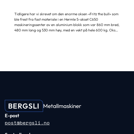
Tidligere har vi skrevet om den enorme oksen «Fritz the bull» som
ble frest fra fast materiale i en Hermle 5-akset C650
maskineringssenter av en aluminium blokk som var 860 mm bred,
480 mm lang og 530 mm høy, med en vekt på hele 600 kg. Oksen
ble enorm i størrelsen, men også detaljrik. Alt dette kun ved hjelp
av en fresemaskin. En annen demomodell, men mye mindre av
størrelse er «Ben the bear» Bjørnen ble frest i en Hermle C42U
maskineringssenter fra en blokk av sort POM (B x L x H 400 x 150
x 230 mm). Polyoksymetylen...
BERGSLI
Metallmaskiner
E-post
post@bergsli.no