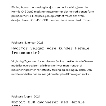
Få ting bærer mer nostalgisk sjarm enn et klassisk gjøkur. I en
Hermle C42 Gen2 maskineringssenter tar denne tradisjonen form
på moderne vis. Med presisjon og stolthet freser den frem
detaljer fra en 300x160x300 mm stor aluminiums blokk. Time
etter time, mens maskinen skaper de små mønstrene som senere
vekker gjøkuret til liv Total maskineringstid er 47 timer Resultatet
er en perfekt kombinasjon av håndverk, teknologi og julefølelse.
Tradisjonens varme, skapt med dagens presisjon. Slik blir Hermles
fresede gjøkur ikke bare et klokkeverk, men figuren viser også på
Publisert:
13. januar, 2025
imponerende vis unik presisjon og nøyaktighet i et Hermle frese-
Hvorfor velger våre kunder Hermle
dreie senter Hermle...
fresemaskin?
Vi gir deg 7 grunner for en Hermle 5-akse maskin Hermle 5-akse
modeller overbeviser i alle bransjer hvor man trenger et
maskineringssenter for effektiv fresing og dreiing av deler. Den
minste modellen har en svingdiameter på 610mm og en maks
bordbelastning på 100 kg, mens den største har en svingdiameter
på 1400mm og håndterer arbeidsstykker opp til 3000 kg.
Modellene har en ting til felles. I alle maskineringssenter fra
Hermle skjuler det seg egenskaper og verdier tilpasset de fleste
kunders behov. Det finnes 7 grunner til hvorfor vi anbefaler
Publisert:
9. april, 2024
Hermle til våre kunder:
Norbit ODM avanserer med Hermle