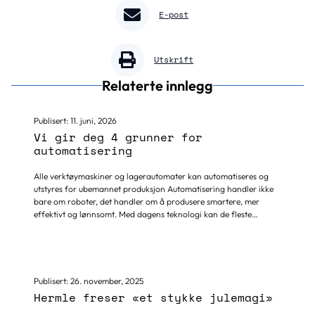
E-post
Utskrift
Relaterte innlegg
Publisert:
11. juni, 2026
Vi gir deg 4 grunner for
automatisering
Alle verktøymaskiner og lagerautomater kan automatiseres og
utstyres for ubemannet produksjon Automatisering handler ikke
bare om roboter, det handler om å produsere smartere, mer
effektivt og lønnsomt. Med dagens teknologi kan de fleste
produksjonsprosesser automatiseres, enten det gjelder
maskinbetjening, materialhåndtering, lagerautomater eller
komplette produksjonsceller for ubemannet drift. Ved å
kombinere maskiner, roboter og smarte automasjonsløsninger
kan produksjonen gå kontinuerlig med høy kvalitet og minimal
Publisert:
26. november, 2025
manuell håndtering.
Hermle freser «et stykke julemagi»