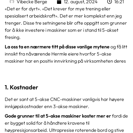
Vibecke Berge
12. august, 2024
16:21
«Det er for dyrt». «Det krever for mye trening eller
spesialisert arbeidskraft». Det er mer komplekst enn jeg
trenger. Disse tre setningene blir ofte oppgitt som grunner
for å ikke investere i maskiner som er i stand til 5-akset
fresing.
La oss ta en nærmere titt på disse vanlige mytene
og få litt
innsikt fra nåværende Hermle eiere hvorfor 5-akse
maskiner har en positiv innvirkning på virksomheten deres
1. Kostnader
Det er sant at 5-akse CNC-maskiner vanligvis har høyere
innkjøpskostnader enn 3-akse maskiner.
Gode grunner til at 5-akse maskiner koster mer er
fordi de
er bygget solid for å håndtere kravene til
høypresisjonsarbeid. Ultrapresise roterende bord og stive