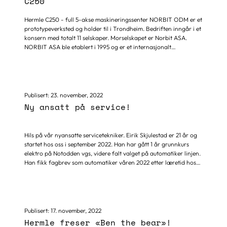
C250
Hermle C250 - full 5-akse maskineringssenter NORBIT ODM er et
prototypeverksted og holder til i Trondheim. Bedriften inngår i et
konsern med totalt 11 selskaper. Morselskapet er Norbit ASA.
NORBIT ASA ble etablert i 1995 og er et internasjonalt
teknologiselskap som produserer, leverer produkter, systemer,
løsninger og tjenester basert på skreddersydd teknologi til nøye
utvalgte nisjer. Konsernet har hovedkontor i Trondheim, samt
flere forretningskontorer i Norge og utlandet. Virksomheten er
organisert i tre forretningssegmenter: Oceans-segmentet som
Publisert:
23. november, 2022
leverer teknologi og løsninger til de globale maritime markedene.
Ny ansatt på service!
Segmentet Intelligent Traffic Systems (ITS) tilbyr skreddersydde
tilkoblingsløsninger basert på kortdistanse
kommunikasjonsteknologi til trafikksystemer og...
Hils på vår nyansatte servicetekniker. Eirik Skjulestad er 21 år og
startet hos oss i september 2022. Han har gått 1 år grunnkurs
elektro på Notodden vgs, videre falt valget på automatiker linjen.
Han fikk fagbrev som automatiker våren 2022 etter læretid hos
bedrift med variert utvalg av avanserte cnc-maskiner. Eirik valgte
oss som arbeidsgiver fordi han liker å reise og for å få enda mer
erfaring innenfor verktøymaskiner, automatisering og
lagerløsninger. Han ser på automasjon som fremtidsrettet,
spennende og interessant. Å fikse ting som ikke fungerer gir stor
Publisert:
17. november, 2022
mestringsfølelse. Det er spennende å få ting til å bevege seg...
Hermle freser «Ben the bear»!