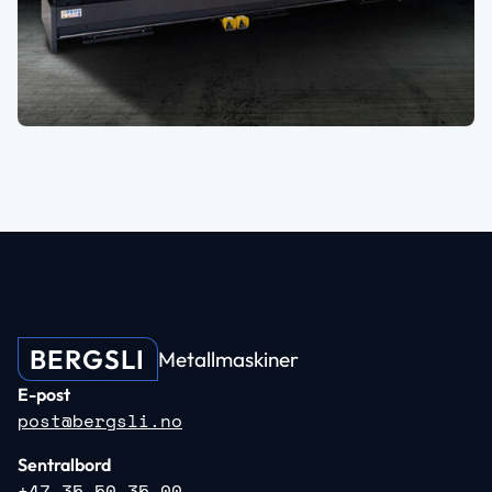
BERGSLI
Metallmaskiner
E-post
post@bergsli.no
Sentralbord
+47 35 50 35 00