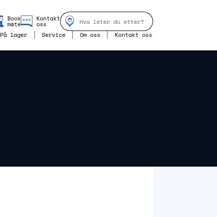
Book
Kontakt
møte
oss
På lager
Service
Om oss
Kontakt oss