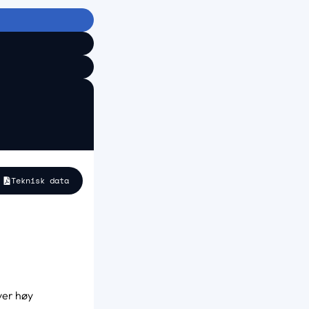
Teknisk data
ver høy