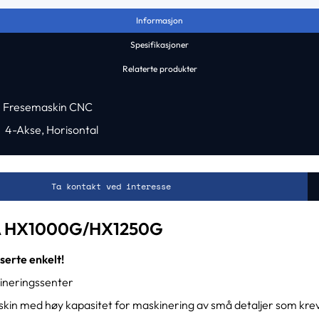
Informasjon
Spesifikasjoner
Relaterte produkter
Fresemaskin CNC
4-Akse
,
Horisontal
Ta kontakt ved interesse
 HX1000G/HX1250G
serte enkelt!
ineringssenter
askin med høy kapasitet for maskinering av små detaljer som kre