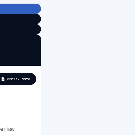
Teknisk data
ver høy