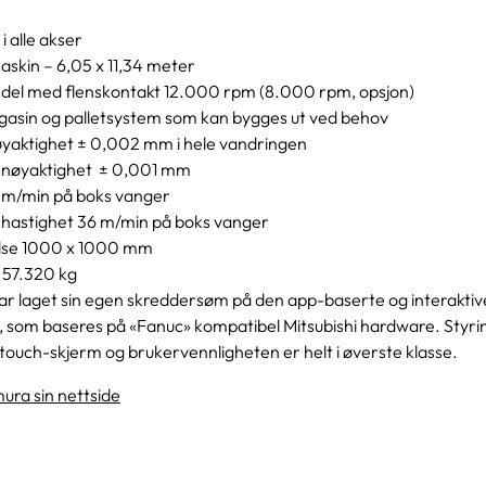
i alle akser
skin – 6,05 x 11,34 meter
indel med flenskontakt 12.000 rpm (8.000 rpm, opsjon)
asin og palletsystem som kan bygges ut ved behov
øyaktighet ± 0,002 mm i hele vandringen
snøyaktighet ± 0,001 mm
6 m/min på boks vanger
hastighet 36 m/min på boks vanger
lse 1000 x 1000 mm
 57.320 kg
ar laget sin egen skreddersøm på den app-baserte og interaktiv
som baseres på «Fanuc» kompatibel Mitsubishi hardware. Styrin
ouch-skjerm og brukervennligheten er helt i øverste klasse.
ura sin nettside