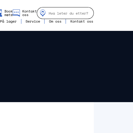
Book
Kontakt
møte
oss
På lager
Service
Om oss
Kontakt oss