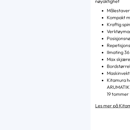
nøyaktighet
Målestaver 
Kompakt ma
Kraftig sp
Verktøymag
Posisjonsn
Repetisjon
Ilmating 3
Max skjære
Bordstørre
Maskinvekt
Kitamura h
ARUMATIK, 
19 tommer t
Les mer på Kitam