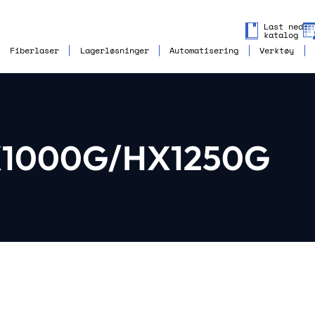
Last ned
katalog
Fiberlaser
Lagerløsninger
Automatisering
Verktøy
X1000G/HX1250G