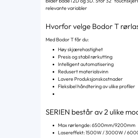
bilder både i 2D og 3D. Stor 32″ touchskj
relevante variabler
Hvorfor velge Bodor T rørla
Med Bodor T får du:
Høy skjærehastighet
Presis og stabil rørkutting
Intelligent automatisering
Redusert materialsvinn
Lavere Produksjonskostnader
Fleksibel håndtering av ulike profiler
SERIEN består av 2 ulike mod
Max rørlengde: 6500mm/9200mm
Lasereffekt: 1500W / 3000W / 60