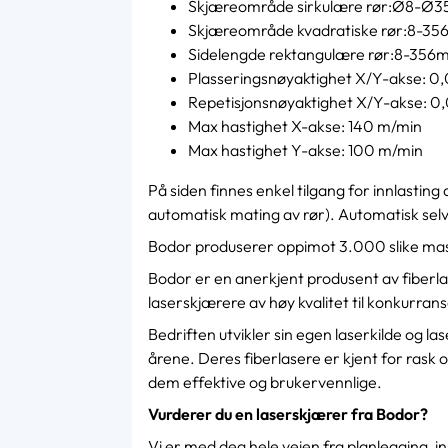
Skjæreområde sirkulære rør:Ø8-Ø
Skjæreområde kvadratiske rør:8-3
Sidelengde rektangulære rør:8-35
Plasseringsnøyaktighet X/Y-akse: 
Repetisjonsnøyaktighet X/Y-akse: 
Max hastighet X-akse: 140 m/min
Max hastighet Y-akse: 100 m/min
På siden finnes enkel tilgang for innlastin
automatisk mating av rør). Automatisk sel
Bodor produserer oppimot 3.000 slike mask
Bodor er en anerkjent produsent av fiberlas
laserskjærere av høy kvalitet til konkurrans
Bedriften utvikler sin egen laserkilde og las
årene. Deres fiberlasere er kjent for rask
dem effektive og brukervennlige.
Vurderer du en laserskjærer fra Bodor?
Vi er med deg hele veien fra planlegging, in