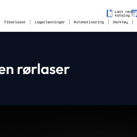
Last ned
katalog
Fiberlaser
Lagerløsninger
Automatisering
Verktøy
n rørlaser