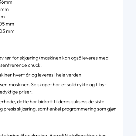
356mm
56mm
6mm
0,05 mm
0,03 mm
g av rør for skjæring (maskinen kan også leveres med
vsentrerende chuck.
iner hvert år og leveres i hele verden
er-maskiner. Selskapet har et solid rykte og tilbyr
edyktige priser.
erhode, dette har bidratt til deres suksess de siste
 og presis skjæring, samt enkel programmering som gjør
stallasjon til opplæring. Bergsli Metallmaskiner har