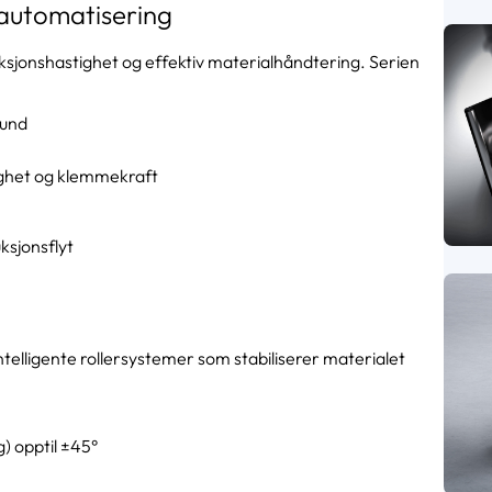
 automatisering
ksjonshastighet og effektiv materialhåndtering. Serien
kund
ighet og klemmekraft
ksjonsflyt
telligente rollersystemer som stabiliserer materialet
g) opptil ±45°