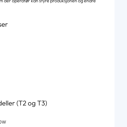
erm der operatør kan styre produksjonen og endre
ser
eller (T2 og T3)
00W