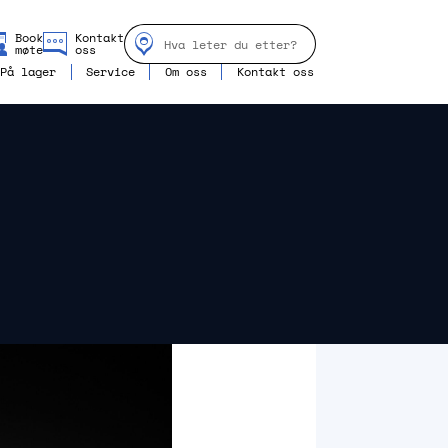
Book
Kontakt
møte
oss
På lager
Service
Om oss
Kontakt oss