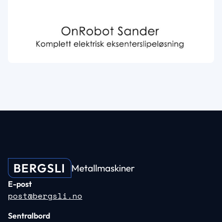
BERGSLI
Metallmaskiner
E-post
post@bergsli.no
Sentralbord