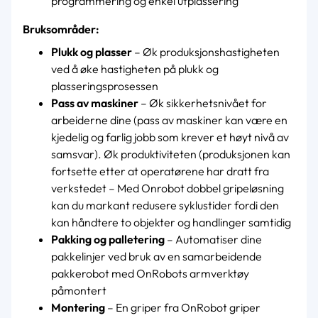
programmering og enkel utplassering
Bruksområder:
Plukk og plasser
– Øk produksjonshastigheten
ved å øke hastigheten på plukk og
plasseringsprosessen
Pass av maskiner
– Øk sikkerhetsnivået for
arbeiderne dine (pass av maskiner kan være en
kjedelig og farlig jobb som krever et høyt nivå av
samsvar). Øk produktiviteten (produksjonen kan
fortsette etter at operatørene har dratt fra
verkstedet – Med Onrobot dobbel gripeløsning
kan du markant redusere syklustider fordi den
kan håndtere to objekter og handlinger samtidig
Pakking og palletering
– Automatiser dine
pakkelinjer ved bruk av en samarbeidende
pakkerobot med OnRobots armverktøy
påmontert
Montering
– En griper fra OnRobot griper