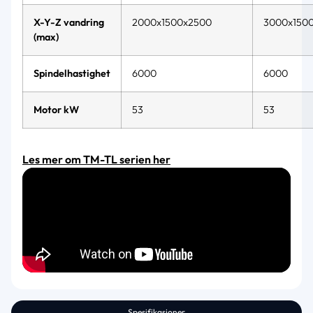
X-Y-Z vandring
2000x1500x2500
3000x150
(max)
Spindelhastighet
6000
6000
Motor kW
53
53
Les mer om TM-TL serien her
Spesifikasjoner