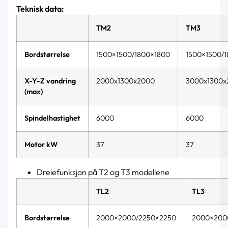
Teknisk data:
TM2
TM3
Bordstørrelse
1500×1500/1800×1800
1500×1500/
X-Y-Z vandring
2000x1300x2000
3000x1300x
(max)
Spindelhastighet
6000
6000
Motor kW
37
37
Dreiefunksjon på T2 og T3 modellene
TL2
TL3
Bordstørrelse
2000×2000/2250×2250
2000×200