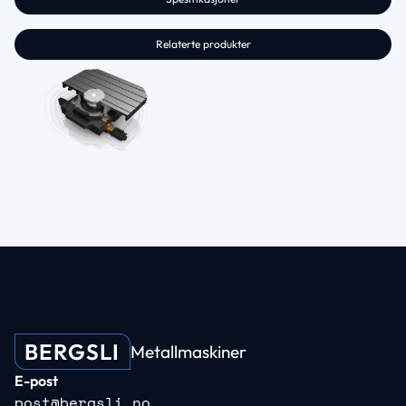
Relaterte produkter
BERGSLI
Metallmaskiner
E-post
post@bergsli.no