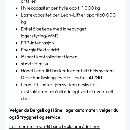
artikler
Hyllekapasitet per hylle opp til 1 000 kg
Lastekapasitet per Lean-Lift er opp til 60 000
kg
Enkel å betjene med innebygget
lagerstyring/WMS
ERP-integrasjon
Energieffektiv drift
låsbart kontrollerbart lager
støvfritt miljø
Hänel Lean-lift bruker kjeder i sitt heis system.
Disse har livslang levetid – byttes
ALDRI
Lean-lifts unike fjærsystem beskytter
ekstraktoren fra å bli ødelagt ved et eventuelt
uhell
Velger du Bergsli og Hänel lagerautomater, velger du
også trygghet og service!
Les mer om Lean-lift sine bruksområder her