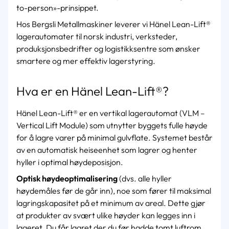
to-person»-prinsippet.
Hos Bergsli Metallmaskiner leverer vi Hänel Lean-Lift®
lagerautomater til norsk industri, verksteder,
produksjonsbedrifter og logistikksentre som ønsker
smartere og mer effektiv lagerstyring.
Hva er en Hänel Lean-Lift®?
Hänel Lean-Lift® er en vertikal lagerautomat (VLM –
Vertical Lift Module) som utnytter byggets fulle høyde
for å lagre varer på minimal gulvflate. Systemet består
av en automatisk heiseenhet som lagrer og henter
hyller i optimal høydeposisjon.
Optisk høydeoptimalisering
(dvs. alle hyller
høydemåles før de går inn), noe som fører til maksimal
lagringskapasitet på et minimum av areal. Dette gjør
at produkter av svært ulike høyder kan legges inn i
lageret. Du får lagret der du før hadde tomt luftrom.