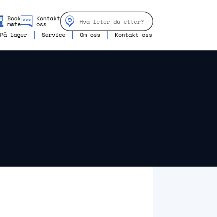
Book
Kontakt
møte
oss
På lager
Service
Om oss
Kontakt oss