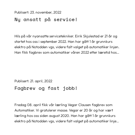
veldig interessert innenfor sitt fagfelt og holder derfor på med
Tekniker utdannelse som Automatiker på deltid. Han har arbeidet
Publisert:
23. november, 2022
med automasjon, programmering og design av testutstyr for
Ny ansatt på service!
olje...
Hils på vår nyansatte servicetekniker. Eirik Skjulestad er 21 år og
startet hos oss i september 2022. Han har gått 1 år grunnkurs
elektro på Notodden vgs, videre falt valget på automatiker linjen.
Han fikk fagbrev som automatiker våren 2022 etter læretid hos
bedrift med variert utvalg av avanserte cnc-maskiner. Eirik valgte
oss som arbeidsgiver fordi han liker å reise og for å få enda mer
erfaring innenfor verktøymaskiner, automatisering og
lagerløsninger. Han ser på automasjon som fremtidsrettet,
spennende og interessant. Å fikse ting som ikke fungerer gir stor
Publisert:
21. april, 2022
mestringsfølelse. Det er spennende å få ting til å bevege seg...
Fagbrev og fast jobb!
Fredag 08. april fikk vår lærling Vegar Clausen fagbrev som
Automatiker. Vi gratulerer masse. Vegar er 20 år og har vært
lærling hos oss siden august 2020. Han har gått 1 år grunnkurs
elektro på Notodden vgs, videre falt valget på automatiker linjen
ved Skogmo vgs. Vegar valgte linjen fordi han alltid har hatt
interesse den veien. Han syntes det er interessant med kompliserte