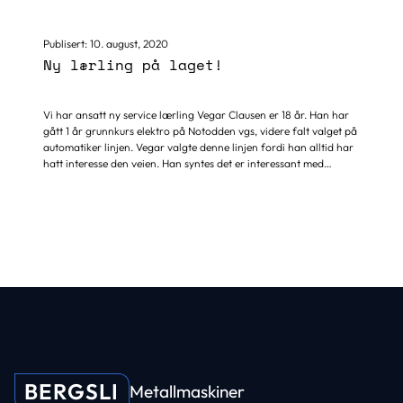
styringer. Det er spennende å få ting til å bevege seg ved hjelp av
koblinger og programmering av ulike verktøymaskiner. Som
lærling har han vist stor kompetanse innenfor sitt fagfelt og tar
Publisert:
10. august, 2020
nye kompliserte oppgaver på...
Ny lærling på laget!
Vi har ansatt ny service lærling Vegar Clausen er 18 år. Han har
gått 1 år grunnkurs elektro på Notodden vgs, videre falt valget på
automatiker linjen. Vegar valgte denne linjen fordi han alltid har
hatt interesse den veien. Han syntes det er interessant med
kompliserte styringer. Det er spennende å få ting til å bevege seg
ved hjelp av koblinger og programmering av ulike
verktøymaskiner. Våre ferdig ut lærte servicemedarbeidere har
mange års erfaring og er ansvarlig for all opplæring, service og
igangkjøring av CNC-maskiner og de har hatt ansvaret for flere
svært kompliserte anlegg i Norge, deriblant flere...
BERGSLI
Metallmaskiner