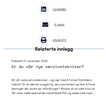
LinkedIn
E-post
Utskrift
Relaterte innlegg
Publisert:
3. november, 2025
Er du vår nye servicetekniker?
Bli vår neste servicetekniker - og vær med å forme fremtidens
industri! Er du teknisk nysgjerrig, serviceorientert og liker å finne
løsninger der andre ser utfordringer? Ønsker du en jobb hvor du
får reise, møte spennende industribedrifter og jobbe med noen av
verdens mest avanserte CNC-maskiner og automasjonsløsninger?
Da kan dette være muligheten du har ventet på! Hos Bergsli
Metallmaskiner blir du en nøkkelperson i et sterkt fagmiljø med