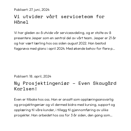
stolte tradisjoner og 75 års drift. Du jobber selvstendig ute hos
kunder over hele landet, men har alltid et kompetent team i
Publisert:
27. juni, 2024
ryggen. I stillingen må du forvente mye reising, og en...
Vi utvider vårt serviceteam for
Hänel
Vi har gleden av å utvide vår serviceavdeling, og er stolte av å
presentere Jesper som en sentral del av vårt team. Jesper er 21 år
og har vært lærling hos oss siden august 2022. Han bestod
fagprøva med glans i april 2024. Med økende behov for flere på
service for Hänel lagerautomater , var Jesper den perfekte
kandidaten. Hans evne til å takle nye og komplekse oppgaver
med pågangsmot og dyktighet gjør ham til en uvurderlig ressurs
for oss. Av utdannelse har han gått 1 år grunnkurs elektro på
Skogmo vgs, videre falt valget på Automatiker linjen. Jesper har...
Publisert:
18. april, 2024
Ny Prosjektingeniør – Even Skaugård
Karlsen!
Even er tilbake hos oss. Han er ansatt som opplæringsansvarlig
og prosjektingeniør og vil dermed bidra med kursing, support og
opplæring til våre kunder, i tillegg til gjennomføring av ulike
prosjekter. Han arbeidet hos oss for 3 år siden, den gang som
servicetekniker og hadde ansvar for service og igangkjøring av
CNC-maskiner. Mange kunder vil nok kjenne han igjen. Even er
28 år og har utdannelse og fagbrev som Automatiker. Han er