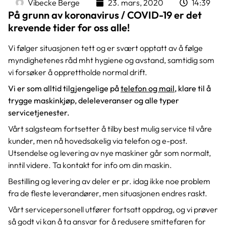
Vibecke Berge
23. mars, 2020
14:39
På grunn av koronavirus / COVID-19 er det
krevende tider for oss alle!
Vi følger situasjonen tett og er svært opptatt av å følge
myndighetenes råd mht hygiene og avstand, samtidig som
vi forsøker å opprettholde normal drift.
Vi er som alltid tilgjengelige på
telefon og mail
, klare til å
trygge maskinkjøp, deleleveranser og alle typer
servicetjenester.
Vårt salgsteam fortsetter å tilby best mulig service til våre
kunder, men nå hovedsakelig via telefon og e-post.
Utsendelse og levering av nye maskiner går som normalt,
inntil videre. Ta kontakt for info om din maskin.
Bestilling og levering av deler er pr. idag ikke noe problem
fra de fleste leverandører, men situasjonen endres raskt.
Vårt servicepersonell utfører fortsatt oppdrag, og vi prøver
så godt vi kan å ta ansvar for å redusere smittefaren for