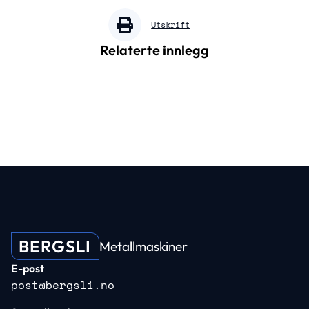
Utskrift
Relaterte innlegg
BERGSLI
Metallmaskiner
E-post
post@bergsli.no