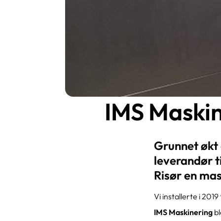
IMS Maskin
Grunnet økt
leverandør t
Risør en ma
Vi installerte i 20
IMS Maskinering
bl