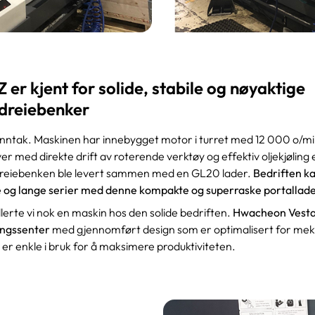
er kjent for solide, stabile og nøyaktige
sdreiebenker
unntak. Maskinen har innebygget motor i turret med 12 000 o/m
lver med direkte drift av roterende verktøy og effektiv oljekjøling 
Dreiebenken ble levert sammen med en GL20 lader.
Bedriften k
 og lange serier med denne kompakte og superraske portallad
lerte vi nok en maskin hos den solide bedriften.
Hwacheon Vest
ingssenter
med gjennomført design som er optimalisert for mek
 er enkle i bruk for å maksimere produktiviteten.