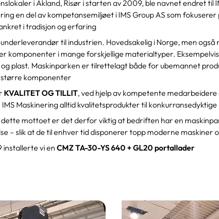
lokaler i Akland, Risør i starten av 2009, ble navnet endret til 
ring en del av kompetansemiljøet i IMS Group AS som fokuserer 
ankret i tradisjon og erfaring
underleverandør til industrien. Hovedsakelig i Norge, men også no
er komponenter i mange forskjellige materialtyper. Eksempelvis 
 og plast. Maskinparken er tilrettelagt både for ubemannet prod
v større komponenter
er
KVALITET OG TILLIT
, ved hjelp av kompetente medarbeidere
IMS Maskinering alltid kvalitetsprodukter til konkurransedyktige
ette mottoet er det derfor viktig at bedriften har en maskinpa
lse – slik at de til enhver tid disponerer topp moderne maskiner o
 installerte vi en
CMZ TA-30-YS 640 + GL20 portallader