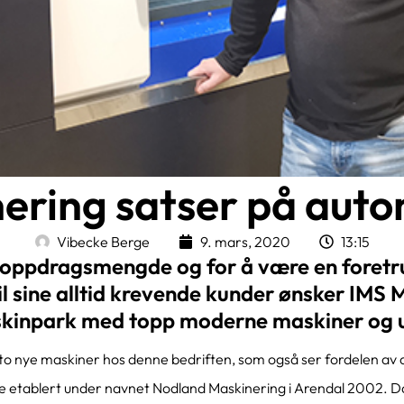
ering satser på auto
Vibecke Berge
9. mars, 2020
13:15
 oppdragsmengde og for å være en foretr
il sine alltid krevende kunder ønsker IMS 
skinpark med topp moderne maskiner og u
19 to nye maskiner hos denne bedriften, som også ser fordelen av
e etablert under navnet Nodland Maskinering i Arendal 2002. Da f