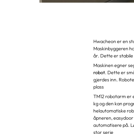
Hwacheon er en sto
Maskinbyggeren har 
år. Dette er stabil
Maskinen egner seg 
robot
. Dette er s
gjerdes inn. Robote
plass
TM12 robotarm er en
kg og den kan pro
helautomatiske ro
åpneren, easydoor (
automatisere på. Lø
stor serie