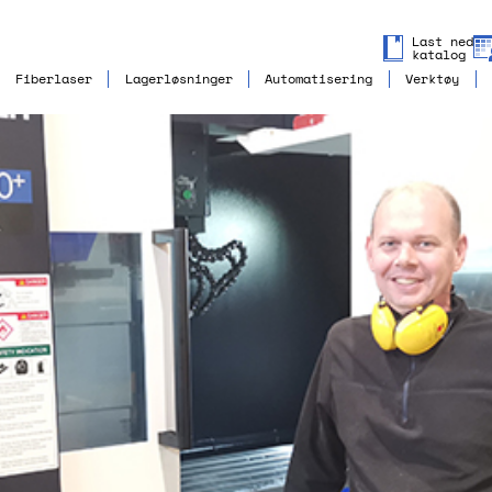
Last ned
katalog
Fiberlaser
Lagerløsninger
Automatisering
Verktøy