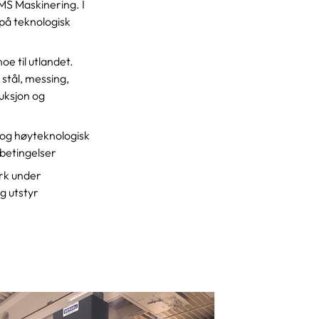
IMS Maskinering. I
på teknologisk
e til utlandet.
stål, messing,
uksjon og
 og høyteknologisk
 betingelser
rk under
g utstyr