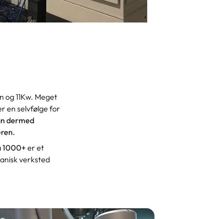
in og 11Kw. Meget
er en selvfølge for
an dermed
eren.
a 1000+
er et
anisk verksted