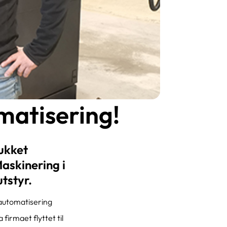
matisering!
ukket
Maskinering i
tstyr.
 automatisering
irmaet flyttet til