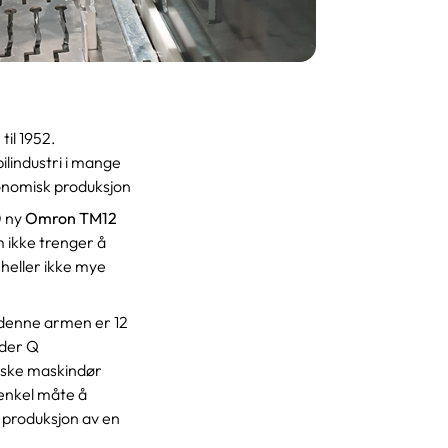
il 1952.
lindustri i mange
økonomisk produksjon
0 ny
Omron TM12
 ikke trenger å
heller ikke mye
 denne armen er 12
eder Q
iske maskindør
 enkel måte å
i produksjon av en