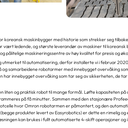
r koreansk maskinbygger med historie som strekker seg tilbake t
vært ledende, og største leverandør av maskiner til koreansk bi
e og pålitelige maskineringssentre av høy kvalitet for presis og 
utmerket til automatisering, derfor installerte vi i februar 202
må og samarbeidene robotarmer med innebygget overvåking som
n har innebygget overvåking som tar seg av sikkerheten, de tar 
 liten og praktisk robot til mange formål. Løfte kapasiteten på
grammeres på få minutter. Sammen med den stasjonære Profe
botcelle hvor Omron robotarmen er påmontert, og den automat
begge produkter levert av Easyrobotics) er dette en rimelig og
sningen kan brukes i fullt automatiserte 4-skift operasjoner og 