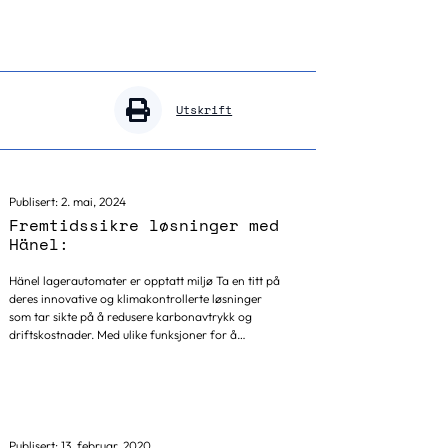
Utskrift
Publisert:
2. mai, 2024
Fremtidssikre løsninger med
Hänel:
Hänel lagerautomater er opptatt miljø Ta en titt på
deres innovative og klimakontrollerte løsninger
som tar sikte på å redusere karbonavtrykk og
driftskostnader. Med ulike funksjoner for å
redusere energiforbruket i Hänels lagringssystemer
ble Hänel EcoConcept lansert i 2008. Disse
systemene har blitt ytterligere forbedret i løpet av
de siste 10 årene og er i drift hos kunder over hele
verden. Effektivt energiforbruk til automatiserte
material- og filhåndteringssystemer har stor
Publisert:
13. februar, 2020