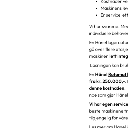
Kostnader ve
Maskinens lev
Er service lett
Vi har svarene. Med
individuelle behoven
En Hänel lagerautom
gå over flere etasj
maskinen
lett integ
Løsningen kan bruk
En
Hänel
Rotomat 
fra kr. 250.000,-
.
denne kostnaden
.
noe som gjør Hänel 
Vi har egen servic
beste maskinene tre
tilgjengelig for vår
Les mer om Hänel 