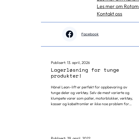
Les mer om Rotom
Kontakt oss
Facebook
Publisert:
13. april, 2026
Lagerløsning for tunge
produkter!
Hänel Lean-lift er perfekt for oppbevaring av
tunge deler og verktøy. Selv de mest varierte og
klumpete varer som paller, motorblokker, verktøy,
kasser og kabeltromler er ikke noe problem for
lagerautomaten. Den totale lastekapasiteten pr.
Lean-lift kan være 20.000, 40.000 eller 60.000
kg. Maksimal lagringshøyde bestemmes
utelukkende av høyden på plukkåpningen. Med
egnet løfteutstyr montert foran Lean-lift, kan
hyllene i lagerautomaten lastes med opptil 1.000
Publisert:
29. april, 2022