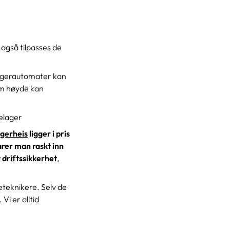
 også tilpasses de
 lagerautomater kan
rom høyde kan
relager
agerheis
ligger i pris
rer man raskt inn
 driftssikkerhet
,
teknikere. Selv de
Vi er alltid