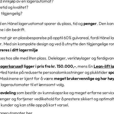
d innkjøp av en lagerautomat?
etid og kvalitet?
 tilgjengelig?
 en Hänel lageruatomat sparer du plass, tid og
penger
. Den kan
e i din bedrift.
at gir en plassbesparelse på opptil 60% gulvareal, fordi Hänel
er. Med sin kompakte design og ved å utnytte den tilgjengelige 
reres i ditt lagermiljø
es hos alle med liten plass. Delelager, verktøylager og ferdigva
lagerkarusel
l ligger i pris fra kr. 150.000,-
, mens En
Lean-lift l
 Med tanke på reduserte personalomkostninger og plukktider
spa
 Maskinene er kjent for å være
meget brukervennlige og har høy
lagerautomater til et lønnsomt valg.
eavdeling
som består av kunnskapsrike og meget erfarne service
nger og fortjener vedlikehold for å prestere sikkert og optimalt. 
e kunder og kan stille opp på kort varsel.
lagerutomater her