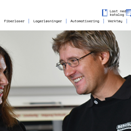
Last ned
katalog
Fiberlaser
Lagerløsninger
Automatisering
Verktøy