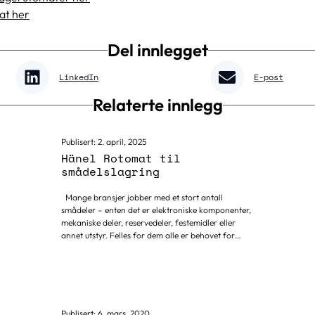
at her
Del innlegget
LinkedIn
E-post
Relaterte innlegg
Publisert:
2. april, 2025
Hänel Rotomat til
smådelslagring
Mange bransjer jobber med et stort antall
smådeler – enten det er elektroniske komponenter,
mekaniske deler, reservedeler, festemidler eller
annet utstyr. Felles for dem alle er behovet for
effektiv, oversiktlig og sikker lagring. Med Hänel
Rotomat lagerautomat får du en smart,
plassbesparende og sikker løsning for
smådelslagring. Det er ikke uten grunn den er en
av de mest populære løsningene for lagring av alle
type små deler. Effektiviser lagringen – frigjør
Publisert:
6. mars, 2020