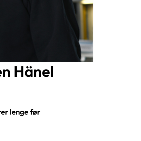
 en Hänel
er lenge før